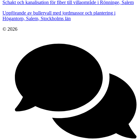
Schakt och kanalisation för fiber till villaområde i Rönninge, Salem
Uppförande av bullervall med jordmassor och plantering i
Högantorp, Salem, Stockholms län
© 2026