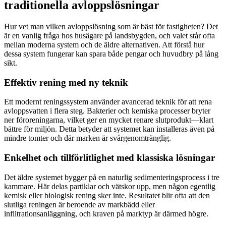
traditionella avloppslösningar
Hur vet man vilken avloppslösning som är bäst för fastigheten? Det
är en vanlig fråga hos husägare på landsbygden, och valet står ofta
mellan moderna system och de äldre alternativen. Att förstå hur
dessa system fungerar kan spara både pengar och huvudbry på lång
sikt.
Effektiv rening med ny teknik
Ett modernt reningssystem använder avancerad teknik för att rena
avloppsvatten i flera steg. Bakterier och kemiska processer bryter
ner föroreningarna, vilket ger en mycket renare slutprodukt—klart
bättre för miljön. Detta betyder att systemet kan installeras även på
mindre tomter och där marken är svårgenomtränglig.
Enkelhet och tillförlitlighet med klassiska lösningar
Det äldre systemet bygger på en naturlig sedimenteringsprocess i tre
kammare. Här delas partiklar och vätskor upp, men någon egentlig
kemisk eller biologisk rening sker inte. Resultatet blir ofta att den
slutliga reningen är beroende av markbädd eller
infiltrationsanläggning, och kraven på marktyp är därmed högre.