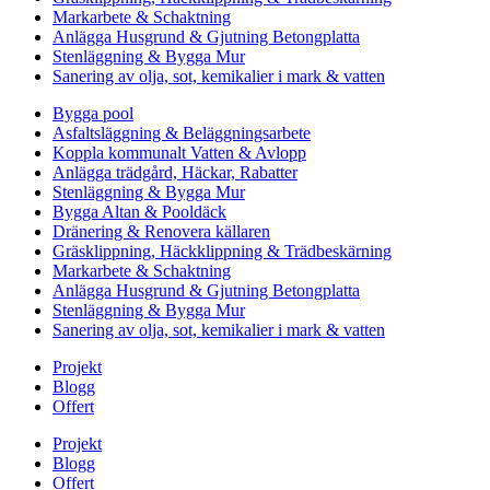
Markarbete & Schaktning
Anlägga Husgrund & Gjutning Betongplatta
Stenläggning & Bygga Mur
Sanering av olja, sot, kemikalier i mark & vatten
Bygga pool
Asfaltsläggning & Beläggningsarbete
Koppla kommunalt Vatten & Avlopp
Anlägga trädgård, Häckar, Rabatter
Stenläggning & Bygga Mur
Bygga Altan & Pooldäck
Dränering & Renovera källaren
Gräsklippning, Häckklippning & Trädbeskärning
Markarbete & Schaktning
Anlägga Husgrund & Gjutning Betongplatta
Stenläggning & Bygga Mur
Sanering av olja, sot, kemikalier i mark & vatten
Projekt
Blogg
Offert
Projekt
Blogg
Offert