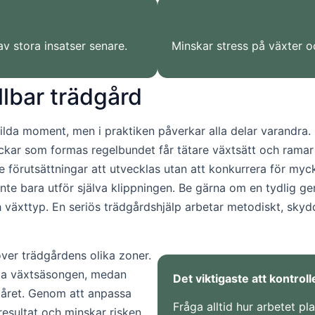
av stora insatser senare.
Minskar stress på växter o
llbar trädgård
ilda moment, men i praktiken påverkar alla delar varandra. 
äckar som formas regelbundet får tätare växtsätt och ramar
e förutsättningar att utvecklas utan att konkurrera för myc
h inte bara utför själva klippningen. Be gärna om en tydlig 
växttyp. En seriös trädgårdshjälp arbetar metodiskt, skydd
över trädgårdens olika zoner.
la växtsäsongen, medan
Det viktigaste att kontroll
å året. Genom att anpassa
Fråga alltid hur arbetet p
tresultat och minskar risken