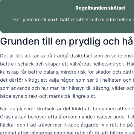
Regelbunden skötsel
Ger jämnare tillväxt, bättre täthet och mindre behov 
Grunden till en prydlig och hå
Det är lätt att tänka på trädgårdsskötsel som en serie ensk
bättre i schack och skapar ett välvårdat helhetsintryck. H
kunskap får bättre balans, mindre risk för skador och bättr
det därför viktigt att välja någon som ser till helheten oc
som används och hur man tar hänsyn till säsong, väder och 
både syns direkt och märks på längre sikt.
När du planerar skötseln är det klokt att börja med att se 
Gräsmattan behöver ofta återkommande insatser under he
häckar och träd kräver mer riktade åtgärder vid rätt tid p
arbetet efter växternas naturliga rytm får du ett bättre slu