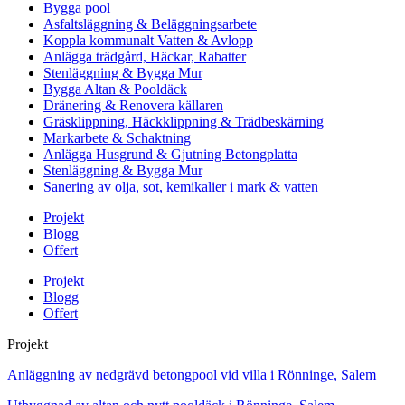
Bygga pool
Asfaltsläggning & Beläggningsarbete
Koppla kommunalt Vatten & Avlopp
Anlägga trädgård, Häckar, Rabatter
Stenläggning & Bygga Mur
Bygga Altan & Pooldäck
Dränering & Renovera källaren
Gräsklippning, Häckklippning & Trädbeskärning
Markarbete & Schaktning
Anlägga Husgrund & Gjutning Betongplatta
Stenläggning & Bygga Mur
Sanering av olja, sot, kemikalier i mark & vatten
Projekt
Blogg
Offert
Projekt
Blogg
Offert
Projekt
Anläggning av nedgrävd betongpool vid villa i Rönninge, Salem