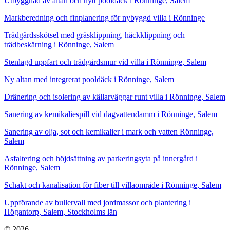
Utbyggnad av altan och nytt pooldäck i Rönninge, Salem
Markberedning och finplanering för nybyggd villa i Rönninge
Trädgårdsskötsel med gräsklippning, häckklippning och
trädbeskärning i Rönninge, Salem
Stenlagd uppfart och trädgårdsmur vid villa i Rönninge, Salem
Ny altan med integrerat pooldäck i Rönninge, Salem
Dränering och isolering av källarväggar runt villa i Rönninge, Salem
Sanering av kemikaliespill vid dagvattendamm i Rönninge, Salem
Sanering av olja, sot och kemikalier i mark och vatten Rönninge,
Salem
Asfaltering och höjdsättning av parkeringsyta på innergård i
Rönninge, Salem
Schakt och kanalisation för fiber till villaområde i Rönninge, Salem
Uppförande av bullervall med jordmassor och plantering i
Högantorp, Salem, Stockholms län
© 2026