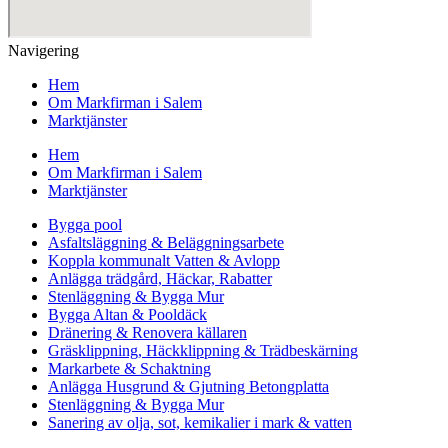
Navigering
Hem
Om Markfirman i Salem
Marktjänster
Hem
Om Markfirman i Salem
Marktjänster
Bygga pool
Asfaltsläggning & Beläggningsarbete
Koppla kommunalt Vatten & Avlopp
Anlägga trädgård, Häckar, Rabatter
Stenläggning & Bygga Mur
Bygga Altan & Pooldäck
Dränering & Renovera källaren
Gräsklippning, Häckklippning & Trädbeskärning
Markarbete & Schaktning
Anlägga Husgrund & Gjutning Betongplatta
Stenläggning & Bygga Mur
Sanering av olja, sot, kemikalier i mark & vatten