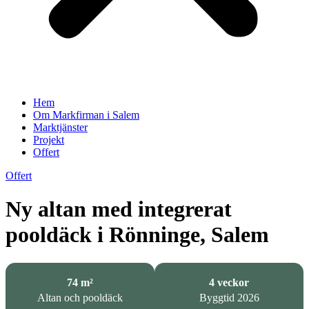
Hem
Om Markfirman i Salem
Marktjänster
Projekt
Offert
Offert
Ny altan med integrerat
pooldäck i Rönninge, Salem
74 m²
4 veckor
Altan och pooldäck
Byggtid 2026