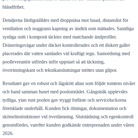
bländfrihet.
Detaljerna färdigställdes med droppnäsa mot fasad, distanslist för
ventilation och noggrann kapning av ändträ som mättades. Samtliga
synliga snitt i komposit täcktes med matchande ändprofiler.
Dräneringsvägar under däcket kontrollerades och ett diskret galler
placerades där vatten samlades vid kraftigt regn. Samordning med
poolleverantör utfördes inför uppstart så att täckning,
överrinningskant och teknikanslutningar möttes utan glipor.
Resultatet gav en robust och lågskött altan som följde tomtens nivåer
och band samman huset med poolområdet. Gångstråk upplevdes
tydliga, ytan runt poolen gav tryggt fotfäste och serviceluckorna
förenklade underhåll. Kunden fick ritningar, dokumentation och
skötselinstruktioner vid överlämning. Slutstädning och egenkontroll
genomfördes, varefter kunden godkände entreprenaden under våren
2026.