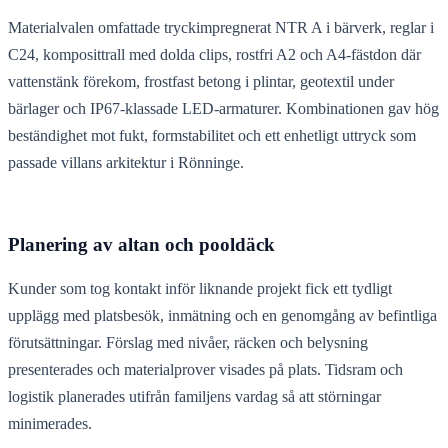
Materialvalen omfattade tryckimpregnerat NTR A i bärverk, reglar i
C24, komposittrall med dolda clips, rostfri A2 och A4-fästdon där
vattenstänk förekom, frostfast betong i plintar, geotextil under
bärlager och IP67-klassade LED-armaturer. Kombinationen gav hög
beständighet mot fukt, formstabilitet och ett enhetligt uttryck som
passade villans arkitektur i Rönninge.
Planering av altan och pooldäck
Kunder som tog kontakt inför liknande projekt fick ett tydligt
upplägg med platsbesök, inmätning och en genomgång av befintliga
förutsättningar. Förslag med nivåer, räcken och belysning
presenterades och materialprover visades på plats. Tidsram och
logistik planerades utifrån familjens vardag så att störningar
minimerades.