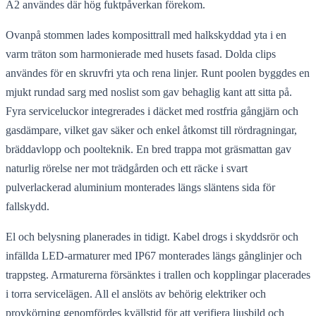
A2 användes där hög fuktpåverkan förekom.
Ovanpå stommen lades komposittrall med halkskyddad yta i en
varm träton som harmonierade med husets fasad. Dolda clips
användes för en skruvfri yta och rena linjer. Runt poolen byggdes en
mjukt rundad sarg med noslist som gav behaglig kant att sitta på.
Fyra serviceluckor integrerades i däcket med rostfria gångjärn och
gasdämpare, vilket gav säker och enkel åtkomst till rördragningar,
bräddavlopp och poolteknik. En bred trappa mot gräsmattan gav
naturlig rörelse ner mot trädgården och ett räcke i svart
pulverlackerad aluminium monterades längs släntens sida för
fallskydd.
El och belysning planerades in tidigt. Kabel drogs i skyddsrör och
infällda LED-armaturer med IP67 monterades längs gånglinjer och
trappsteg. Armaturerna försänktes i trallen och kopplingar placerades
i torra servicelägen. All el anslöts av behörig elektriker och
provkörning genomfördes kvällstid för att verifiera ljusbild och