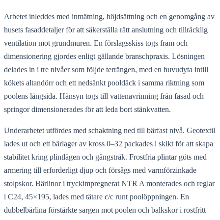
Arbetet inleddes med inmätning, höjdsättning och en genomgång av
husets fasaddetaljer för att säkerställa rätt anslutning och tillräcklig
ventilation mot grundmuren. En förslagsskiss togs fram och
dimensionering gjordes enligt gällande branschpraxis. Lösningen
delades in i tre nivåer som följde terrängen, med en huvudyta intill
kökets altandörr och ett nedsänkt pooldäck i samma riktning som
poolens långsida. Hänsyn togs till vattenavrinning från fasad och
springor dimensionerades för att leda bort stänkvatten.
Underarbetet utfördes med schaktning ned till bärfast nivå. Geotextil
lades ut och ett bärlager av kross 0–32 packades i skikt för att skapa
stabilitet kring plintlägen och gångstråk. Frostfria plintar göts med
armering till erforderligt djup och försågs med varmförzinkade
stolpskor. Bärlinor i tryckimpregnerat NTR A monterades och reglar
i C24, 45×195, lades med tätare c/c runt poolöppningen. En
dubbelbärlina förstärkte sargen mot poolen och balkskor i rostfritt