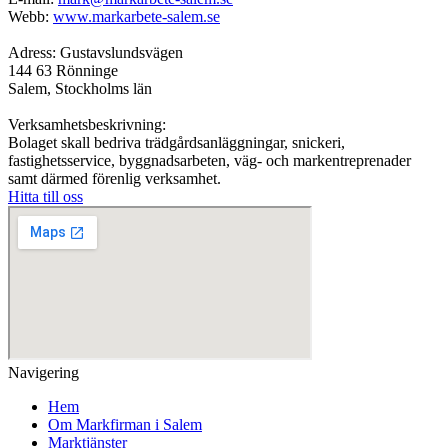
Webb:
www.markarbete-salem.se
Adress: Gustavslundsvägen
144 63 Rönninge
Salem, Stockholms län
Verksamhetsbeskrivning:
Bolaget skall bedriva trädgårdsanläggningar, snickeri,
fastighetsservice, byggnadsarbeten, väg- och markentreprenader
samt därmed förenlig verksamhet.
Hitta till oss
Navigering
Hem
Om Markfirman i Salem
Marktjänster