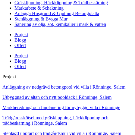
Gräsklippning, Häckklippning & Trädbeskärning
Markarbete & Schaktning
Anlägga Husgrund & Gjutning Betongplatta
Stenläggning & Bygga Mur
Sanering av olja, sot, kemikalier i mark & vatten
Projekt
Blogg
Offert
Projekt
Blogg
Offert
Projekt
Anläggning av nedgrävd betongpool vid villa i Rönninge, Salem
Utbyggnad av altan och nytt pooldäck i Rönninge, Salem
Markberedning och finplanering för nybyggd villa i Rönninge
Trädgårdsskötsel med gräsklippning, häckklippning och
trädbeskärning i Rönninge, Salem
Stenlagd uppfart och trädgårdsmur vid villa i Rönninge, Salem