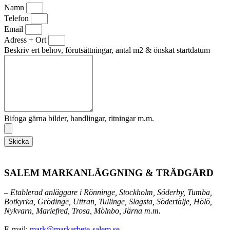
Namn
Telefon
Email
Adress + Ort
Beskriv ert behov, förutsättningar, antal m2 & önskat startdatum
Bifoga gärna bilder, handlingar, ritningar m.m.
Skicka
SALEM MARKANLÄGGNING & TRÄDGÅRD
– Etablerad anläggare i Rönninge, Stockholm, Söderby, Tumba,
Botkyrka, Grödinge, Uttran, Tullinge, Slagsta, Södertälje, Hölö,
Nykvarn, Mariefred, Trosa, Mölnbo, Järna m.m.
E-mail:
mark@markarbete-salem.se