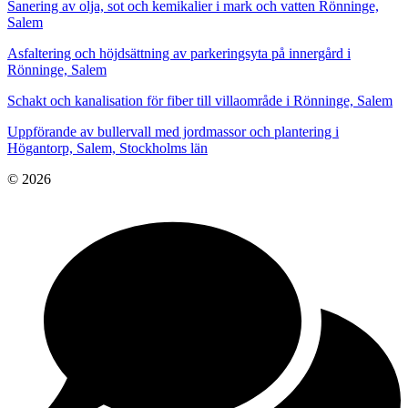
Sanering av olja, sot och kemikalier i mark och vatten Rönninge,
Salem
Asfaltering och höjdsättning av parkeringsyta på innergård i
Rönninge, Salem
Schakt och kanalisation för fiber till villaområde i Rönninge, Salem
Uppförande av bullervall med jordmassor och plantering i
Högantorp, Salem, Stockholms län
© 2026