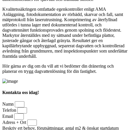
Kvalitetssäkringen omfattade egenkontroller enligt AMA
Anläggning, fotodokumentation av rörbädd, skarvar och fall, samt
mätprotokoll från laserutrustning. Komprimering av återfyllnad
utfördes i tunna lager med dokumenterad kontroll, och
dagvattennätet funktionsprovades genom spolning och flödestest.
Markytor återställdes med ny sättsand under befintliga plattor,
justerade gångar och återlagd gräsyta. Resultatet ger en
kapillärbrytande uppbyggnad, separerat dagvatten och kontrollerad
avledning från grundmuren, med inspektionspunkter som underlättar
framtida underhåll.
Hör gärna av dig om du vill att vi bedömer din dränering och
planerar en trygg dagvattenlösning för din fastighet.
Kontakta oss idag!
Namn
Telefon
Email
Adress + Ort
Beskriv ert behov, förutsättningar, antal m2 & önskat startdatum