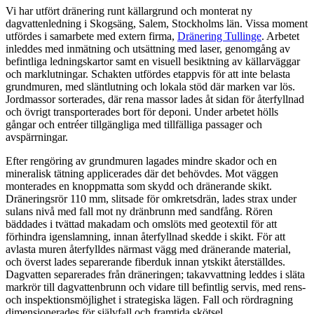
Vi har utfört dränering runt källargrund och monterat ny
dagvattenledning i Skogsäng, Salem, Stockholms län. Vissa moment
utfördes i samarbete med extern firma,
Dränering Tullinge
. Arbetet
inleddes med inmätning och utsättning med laser, genomgång av
befintliga ledningskartor samt en visuell besiktning av källarväggar
och marklutningar. Schakten utfördes etappvis för att inte belasta
grundmuren, med släntlutning och lokala stöd där marken var lös.
Jordmassor sorterades, där rena massor lades åt sidan för återfyllnad
och övrigt transporterades bort för deponi. Under arbetet hölls
gångar och entréer tillgängliga med tillfälliga passager och
avspärrningar.
Efter rengöring av grundmuren lagades mindre skador och en
mineralisk tätning applicerades där det behövdes. Mot väggen
monterades en knoppmatta som skydd och dränerande skikt.
Dräneringsrör 110 mm, slitsade för omkretsdrän, lades strax under
sulans nivå med fall mot ny dränbrunn med sandfång. Rören
bäddades i tvättad makadam och omslöts med geotextil för att
förhindra igenslamning, innan återfyllnad skedde i skikt. För att
avlasta muren återfylldes närmast vägg med dränerande material,
och överst lades separerande fiberduk innan ytskikt återställdes.
Dagvatten separerades från dräneringen; takavvattning leddes i släta
markrör till dagvattenbrunn och vidare till befintlig servis, med rens-
och inspektionsmöjlighet i strategiska lägen. Fall och rördragning
dimensionerades för självfall och framtida skötsel.